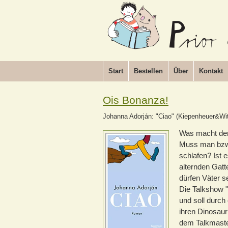
Start
Bestellen
Über
Kontakt
Ois Bonanza!
Johanna Adorján: "Ciao" (Kiepenheuer&Wi
Was macht der 
Muss man bzw.
schlafen? Ist e
alternden Gatt
dürfen Väter s
Die Talkshow "
und soll durch 
ihren Dinosaur
dem Talkmaste