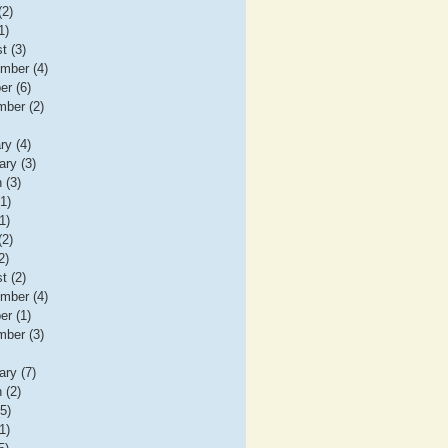
(2)
1)
t (3)
mber (4)
er (6)
ber (2)
ry (4)
ary (3)
 (3)
(1)
1)
(2)
2)
t (2)
mber (4)
er (1)
ber (3)
ary (7)
 (2)
(5)
1)