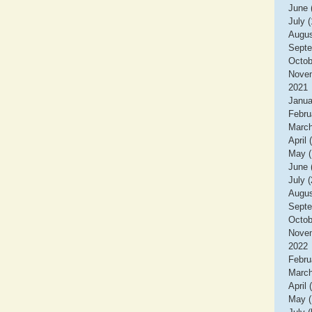
June 
July (
Augus
Septe
Octob
Novem
2021
Janua
Febru
March
April 
May (
June 
July (
Augus
Septe
Octob
Novem
2022
Febru
March
April 
May (