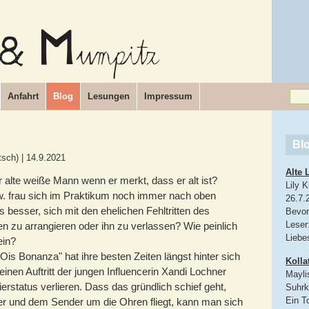
Anfahrt
Blog
Lesungen
Impressum
Bl
tsch)
|
14.9.2021
Alte 
alte weiße Mann wenn er merkt, dass er alt ist?
Lily 
 frau sich im Praktikum noch immer nach oben
26.7.
s besser, sich mit den ehelichen Fehltritten des
Bevor 
Leser
en zu arrangieren oder ihn zu verlassen? Wie peinlich
Liebe
ein?
Ois Bonanza" hat ihre besten Zeiten längst hinter sich
Kolla
einen Auftritt der jungen Influencerin Xandi Lochner
Mayli
ierstatus verlieren. Dass das gründlich schief geht,
Suhr
Ein T
r und dem Sender um die Ohren fliegt, kann man sich