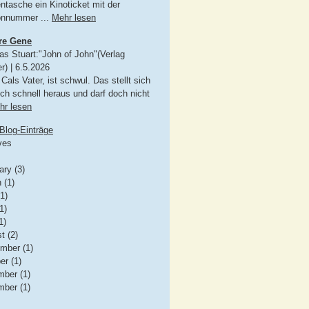
ntasche ein Kinoticket mit der
onnummer ...
Mehr lesen
re Gene
as Stuart:"John of John"(Verlag
r)
|
6.5.2026
Cals Vater, ist schwul. Das stellt sich
ich schnell heraus und darf doch nicht
hr lesen
Blog-Einträge
ves
ary (3)
 (1)
(1)
1)
1)
t (2)
mber (1)
er (1)
ber (1)
ber (1)