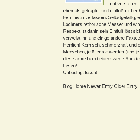
gut vorstellen
ehemals gefragter und einflußreicher F
Feministin verfassen. Selbstgefällig, ei
Lochners rethorische Messer und wird
Respekt ist dahin sein Einfluß löst s
verweist ihn und einige andere Faktote
Herrlich! Komisch, schmerzhaft und 
Menschen, je älter sie werden (und je
diese arme bemitleidenswerte Spezie
Lesen!
Unbedingt lesen!
Blog Home
Newer Entry
Older Entry