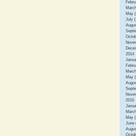
Febru
March
May (
July (
Augus
Septe
Octob
Novem
Decem
2014
Janua
Febru
March
May (
Augus
Septe
Novem
2015
Janua
March
May (
June 
Augus
Octob