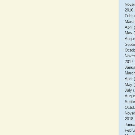
Novem
2016
Febru
March
April 
May (
Augus
Septe
Octob
Novem
2017
Janua
March
April 
May (
July (
Augus
Septe
Octob
Novem
2018
Janua
Febru