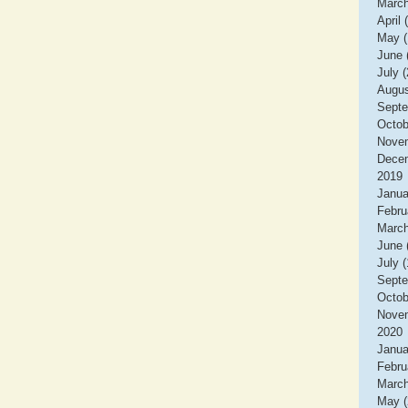
March
April 
May (
June 
July (
Augus
Septe
Octob
Novem
Decem
2019
Janua
Febru
March
June 
July (
Septe
Octob
Novem
2020
Janua
Febru
March
May (