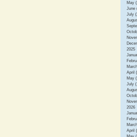
May (
June 
July (
Augus
Septe
Octob
Novem
Decem
2025
Janua
Febru
March
April 
May (
July (
Augus
Octob
Novem
2026
Janua
Febru
March
April 
May (