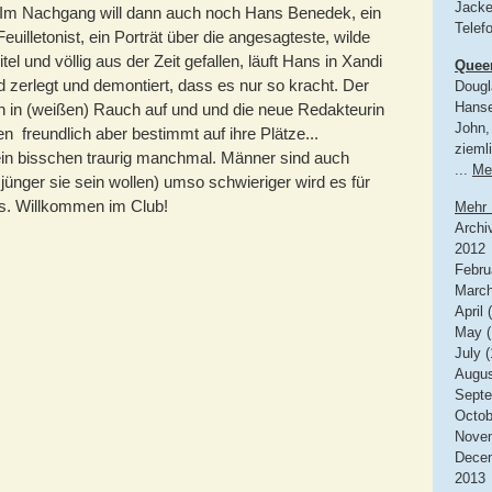
Jacke
. Im Nachgang will dann auch noch Hans Benedek, ein
Telef
euilletonist, ein Porträt über die angesagteste, wilde
tel und völlig aus der Zeit gefallen, läuft Hans in Xandi
Quee
 zerlegt und demontiert, dass es nur so kracht. Der
Dougl
Hanse
ich in (weißen) Rauch auf und und die neue Redakteurin
John, 
n freundlich aber bestimmt auf ihre Plätze...
zieml
ein bisschen traurig manchmal. Männer sind auch
...
Me
 jünger sie sein wollen) umso schwieriger wird es für
s. Willkommen im Club!
Mehr 
Archi
2012
Febru
March
April 
May (
July (
Augus
Septe
Octob
Novem
Decem
2013