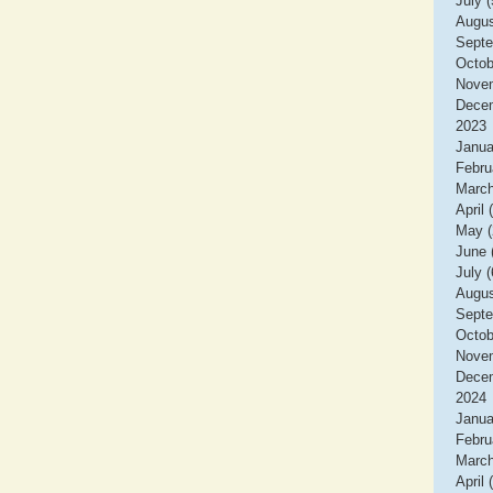
July (
Augus
Septe
Octob
Novem
Decem
2023
Janua
Febru
March
April 
May (
June 
July (
Augus
Septe
Octob
Novem
Decem
2024
Janua
Febru
March
April 