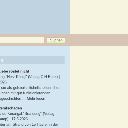
og
Liebe rostet nicht
King:"Herz König" (Verlag C.H.Beck)
|
2026
sie als gefeierte Schriftstellerin ihre
:innen mit gut funktionierenden
sgeschichten ...
Mehr lesen
teralschaden
s de Kerangal:"Brandung" (Verlag
kamp)
|
17.5.2026
oter am Strand von Le Havre, in der